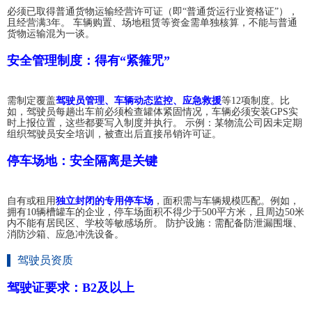
必须已取得普通货物运输经营许可证（即“普通货运行业资格证”），
且经营满3年。 车辆购置、场地租赁等资金需单独核算，不能与普通
货物运输混为一谈。
安全管理制度：得有“紧箍咒”
需制定覆盖
驾驶员管理、车辆动态监控、应急救援
等12项制度。比
如，驾驶员每趟出车前必须检查罐体紧固情况，车辆必须安装GPS实
时上报位置，这些都要写入制度并执行。 示例：某物流公司因未定期
组织驾驶员安全培训，被查出后直接吊销许可证。
停车场地：安全隔离是关键
自有或租用
独立封闭的专用停车场
，面积需与车辆规模匹配。例如，
拥有10辆槽罐车的企业，停车场面积不得少于500平方米，且周边50米
内不能有居民区、学校等敏感场所。 防护设施：需配备防泄漏围堰、
消防沙箱、应急冲洗设备。
驾驶员资质
驾驶证要求：B2及以上