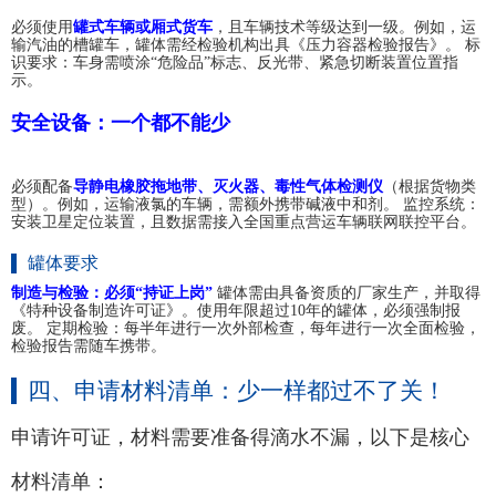
必须使用
罐式车辆或厢式货车
，且车辆技术等级达到一级。例如，运
输汽油的槽罐车，罐体需经检验机构出具《压力容器检验报告》。 标
识要求：车身需喷涂“危险品”标志、反光带、紧急切断装置位置指
示。
安全设备：一个都不能少
必须配备
导静电橡胶拖地带、灭火器、毒性气体检测仪
（根据货物类
型）。例如，运输液氯的车辆，需额外携带碱液中和剂。 监控系统：
安装卫星定位装置，且数据需接入全国重点营运车辆联网联控平台。
罐体要求
制造与检验：必须“持证上岗”
罐体需由具备资质的厂家生产，并取得
《特种设备制造许可证》。使用年限超过10年的罐体，必须强制报
废。 定期检验：每半年进行一次外部检查，每年进行一次全面检验，
检验报告需随车携带。
四、申请材料清单：少一样都过不了关！
申请许可证，材料需要准备得滴水不漏，以下是核心
材料清单：