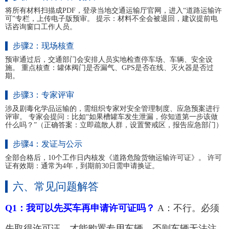
将所有材料扫描成PDF，登录当地交通运输厅官网，进入“道路运输许
可”专栏，上传电子版预审。 提示：材料不全会被退回，建议提前电
话咨询窗口工作人员。
步骤2：现场核查
预审通过后，交通部门会安排人员实地检查停车场、车辆、安全设
施。 重点核查：罐体阀门是否漏气、GPS是否在线、灭火器是否过
期。
步骤3：专家评审
涉及剧毒化学品运输的，需组织专家对安全管理制度、应急预案进行
评审。 专家会提问：比如“如果槽罐车发生泄漏，你知道第一步该做
什么吗？”（正确答案：立即疏散人群，设置警戒区，报告应急部门）
步骤4：发证与公示
全部合格后，10个工作日内核发《道路危险货物运输许可证》。 许可
证有效期：通常为4年，到期前30日需申请换证。
六、常见问题解答
Q1：我可以先买车再申请许可证吗？
A：不行。必须
先取得许可证，才能购置专用车辆，否则车辆无法注