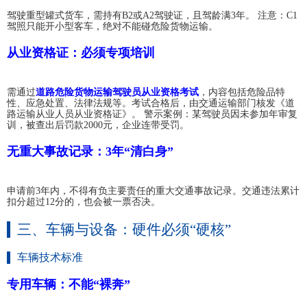
驾驶重型罐式货车，需持有B2或A2驾驶证，且驾龄满3年。 注意：C1
驾照只能开小型客车，绝对不能碰危险货物运输。
从业资格证：必须专项培训
需通过
道路危险货物运输驾驶员从业资格考试
，内容包括危险品特
性、应急处置、法律法规等。考试合格后，由交通运输部门核发《道
路运输从业人员从业资格证》。 警示案例：某驾驶员因未参加年审复
训，被查出后罚款2000元，企业连带受罚。
无重大事故记录：3年“清白身”
申请前3年内，不得有负主要责任的重大交通事故记录。交通违法累计
扣分超过12分的，也会被一票否决。
三、车辆与设备：硬件必须“硬核”
车辆技术标准
专用车辆：不能“裸奔”