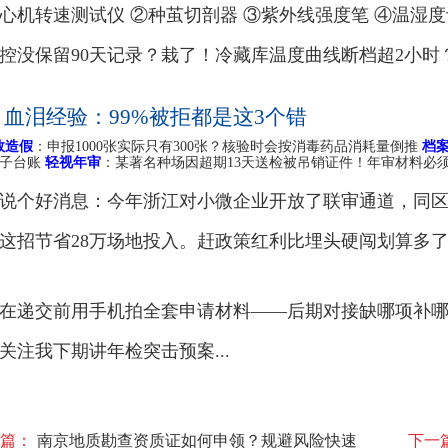
心机转速测试仪 ②种茧切剖器 ③紫外线强度笔 ④温湿
控没保留90天记录？栽了！冷藏库温度曲线断档超2小时
 血泪经验：99%被拒都是这3个错
数造假
：申报1000张实际只有300张？核验时会按消毒药品消耗量倒推
档
电子台账
轻视年审
：某著名种场因超期13天送检被吊销证件！年审材料必须
说个好消息：今年浙江对小微企业开放了联审通道，同
这招节省28万场地投入。赶政策红利比埋头硬闯划算多
在递交前用手机拍全套申请材料——后期对接缺哪项补
关注我下期讲年检突击预案...
篇：
南京地质勘查资质证如何申领？规避风险快速
下一