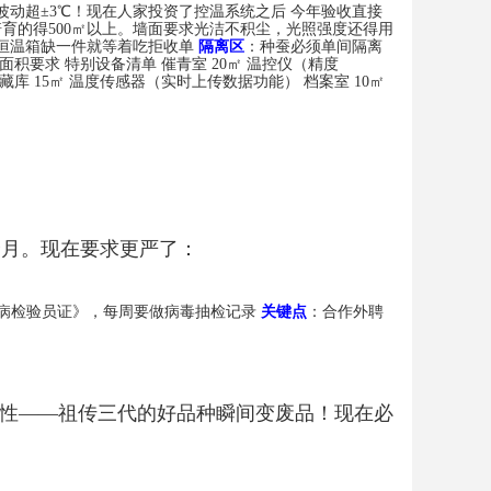
动超±3℃！现在人家投资了控温系统之后 今年验收直接
培育的得500㎡以上。墙面要求光洁不积尘，光照强度还得用
恒温箱缺一件就等着吃拒收单
隔离区
：种蚕必须单间隔离
积要求 特别设备清单 催青室 20㎡ 温控仪（精度
冷藏库 15㎡ 温度传感器（实时上传数据功能） 档案室 10㎡
个月。现在要求更严了：
病检验员证》，每周要做病毒抽检记录
关键点
：合作外聘
阳性——祖传三代的好品种瞬间变废品！现在必