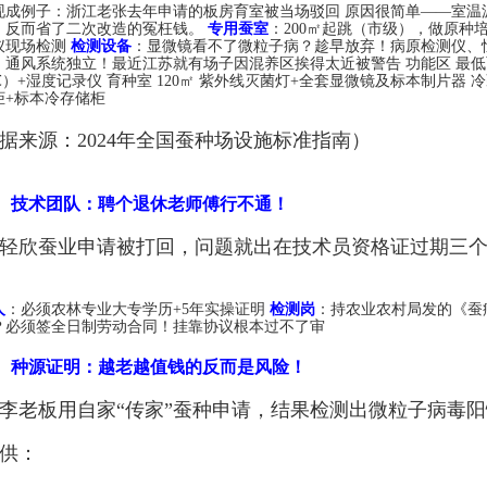
现成例子：浙江老张去年申请的板房育室被当场驳回 原因很简单——室温波
，反而省了二次改造的冤枉钱。
专用蚕室
：200㎡起跳（市级），做原种
仪现场检测
检测设备
：显微镜看不了微粒子病？趁早放弃！病原检测仪、
，通风系统独立！最近江苏就有场子因混养区挨得太近被警告 功能区 最低面
5℃）+湿度记录仪 育种室 120㎡ 紫外线灭菌灯+全套显微镜及标本制片器 
柜+标本冷存储柜
据来源：2024年全国蚕种场设施标准指南）
、技术团队：聘个退休老师傅行不通！
轻欣蚕业申请被打回，问题就出在技术员资格证过期三
人
：必须农林专业大专学历+5年实操证明
检测岗
：持农业农村局发的《蚕
？必须签全日制劳动合同！挂靠协议根本过不了审
、种源证明：越老越值钱的反而是风险！
李老板用自家“传家”蚕种申请，结果检测出微粒子病毒
供：