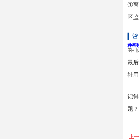
①离
区监

种蚕
图+
最后
社用
记得
题？
上一