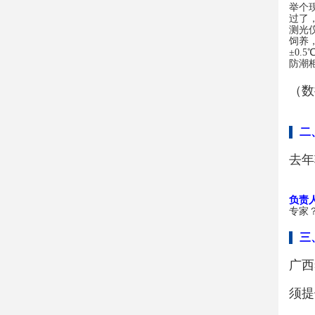
举个
过了
测光
饲养
±0.
防潮
（数
二
去年
负责
专家
三
广西
须提