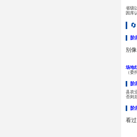
省级
因库

阶
别像
场地
（委
阶
县农
否则
阶
看过