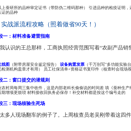
以上蚕研所的品种审定证书（带防伪二维码那种） 引进品种的检疫证明，
认证的品种
 实战派流程攻略（照着做省90天！）
段一：材料准备避雷指南
我认识的王总那样，工商执照经营范围写着“农副产品销
红线图
（附带房屋安全鉴定报告）
设备购置发票
（千万别写“多功能实验
托检测机构盖章才有用） 员工社保清单+资格证书复印件（核查时会现场
段二：窗口提交的潜规则
业农村局每周三集中收件，这是内部老科长偷偷说的时间差 填《蚕种生产经
后期增项更烦琐 材料接收回执务必保存！补交材料都是按这个编号走的
段三：现场核验生死场
太多人现场翻车的例子了。上周核查员老吴刚带着这四