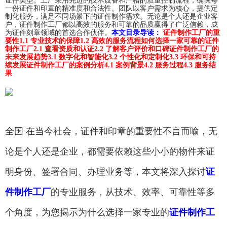
证件类型。工厂采用先进的技术设备和严格的质量控制流程，确保每
一份证件和印章的精准度和合法性。团队以客户需求为核心，提供定
制化服务，满足不同场景下的证件制作需求。无论是个人还是企业客
户，证件制作工厂都以高效的服务和可靠的品质赢得了广泛信赖，成
为证件刻章领域的首选合作伙伴。
本文目录导读：
证件制作工厂的重
要性
1.1 专业技术的保障
1.2 高效的服务流程
如何选择一家可靠的证件
制作工厂
2.1 查看资质和认证
2.2 了解客户评价和口碑
证件制作工厂的
未来发展趋势
3.1 数字化和智能化
3.2 个性化和定制化
3.3 环保和可持
续发展
证件制作工厂的案例分析
4.1 案例背景
4.2 服务过程
4.3 服务结
果
全国 在当今社会，证件和印章的重要性不言而喻，无
论是个人还是企业，都需要依赖这些小小的物件来证
明身份、签署合同、办理业务等，本文将深入探讨
证
件制作工厂
的专业服务，从技术、效率、可靠性等多
个角度，为您揭示为什么选择一家专业的
证件制作工